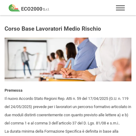
Eco
2000
Formazione
Srl
e
Corso Base Lavoratori Medio Rischio
consulenza
per
la
sicurezza
sul
lavoro
–
D.Lgs
Premessa
81/08
Il nuovo Accordo Stato Regioni Rep. Atti n. 59 del 17/04/2025 (G.U. n. 119
del 24/05/2025) prevede per i lavoratori un percorso formativo articolato in
due moduli distinti coerentemente con quanto previsto alle lettere a) e b)
del comma 1 e al comma 3 dell’articolo 37 del D. Lgs. 81/08 e s.m.i..
La durata minima della Formazione Specifica è definita in base alla