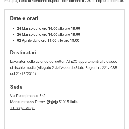
multipla, i test si riterranno superati con almeno il 70% di risposte corrette.
Date e orari
24 Marzo
dalle ore
14.00
alle ore
18.00
26 Marzo
dalle ore
14.00
alle ore
18.00
02 Aprile
dalle ore
14.00
alle ore
18.00
Destinatari
Lavoratori delle aziende dei settori ATECO appartenenti alla classe
di rischio media (Allegato 2 dell’Accordo Stato-Regioni n. 221/ CSR
del 21/12/2011)
Sede
Via Risorgimento, 548
Monsummano Terme
,
Pistoia
51015
Italia
+ Google Maps