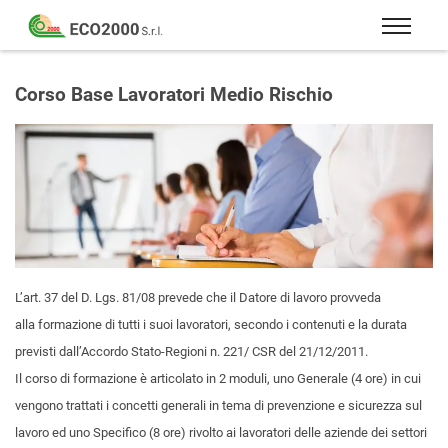
Eco
2000
Formazione
Srl
e
Corso Base Lavoratori Medio Rischio
consulenza
per
la
sicurezza
sul
lavoro
–
D.Lgs
L’art. 37 del D. Lgs. 81/08
prevede che il Datore di lavoro provveda
81/08
alla formazione di tutti i suoi lavoratori, secondo i contenuti e la durata
previsti dall’Accordo Stato-Regioni n. 221/ CSR del 21/12/2011.
Il corso di formazione è articolato in 2 moduli, uno Generale (4 ore) in cui
vengono trattati i concetti generali in tema di prevenzione e sicurezza sul
lavoro ed uno Specifico (8 ore) rivolto ai lavoratori delle aziende dei settori