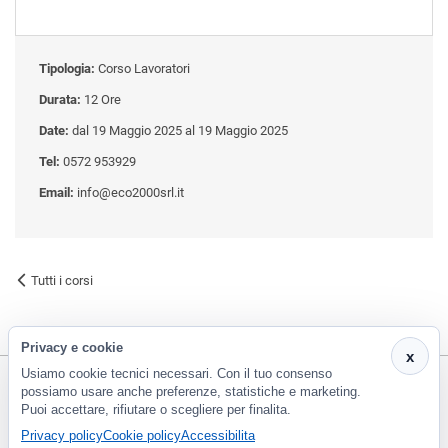
Tipologia:
Corso Lavoratori
Durata:
12 Ore
Date:
dal 19 Maggio 2025 al 19 Maggio 2025
Tel:
0572 953929
Email:
info@eco2000srl.it
Tutti i corsi
Privacy e cookie
x
Usiamo cookie tecnici necessari. Con il tuo consenso
possiamo usare anche preferenze, statistiche e marketing.
Puoi accettare, rifiutare o scegliere per finalita.
CF e P.Iva 01266420478 - REA: PT-188663 | Via Risorgimento, 548 - Monsummano Terme (PT) | 0572
Privacy policy
Cookie policy
Accessibilita
953929