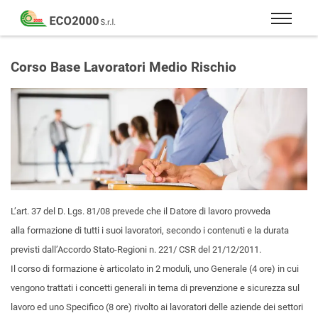
Eco
2000
Formazione
Srl
e
Corso Base Lavoratori Medio Rischio
consulenza
per
la
sicurezza
sul
lavoro
–
D.Lgs
L’art. 37 del D. Lgs. 81/08
prevede che il Datore di lavoro provveda
81/08
alla formazione di tutti i suoi lavoratori, secondo i contenuti e la durata
previsti dall’Accordo Stato-Regioni n. 221/ CSR del 21/12/2011.
Il corso di formazione è articolato in 2 moduli, uno Generale (4 ore) in cui
vengono trattati i concetti generali in tema di prevenzione e sicurezza sul
lavoro ed uno Specifico (8 ore) rivolto ai lavoratori delle aziende dei settori