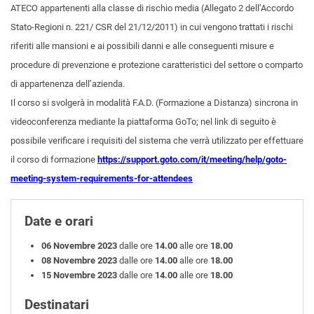
ATECO appartenenti alla classe di rischio media (Allegato 2 dell’Accordo
Stato-Regioni n. 221/ CSR del 21/12/2011) in cui vengono trattati i rischi
riferiti alle mansioni e ai possibili danni e alle conseguenti misure e
procedure di prevenzione e protezione caratteristici del settore o comparto
di appartenenza dell’azienda.
Il corso si svolgerà in modalità F.A.D. (Formazione a Distanza) sincrona in
videoconferenza mediante la piattaforma GoTo; nel link di seguito è
possibile verificare i requisiti del sistema che verrà utilizzato per effettuare
il corso di formazione
https://support.goto.com/it/meeting/help/goto-
meeting-system-requirements-for-attendees
Date e orari
06 Novembre 2023
dalle ore
14.00
alle ore
18.00
08 Novembre 2023
dalle ore
14.00
alle ore
18.00
15 Novembre 2023
dalle ore
14.00
alle ore
18.00
Destinatari