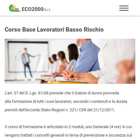
Eco
2000
Formazione
Srl
e
Corso Base Lavoratori Basso Rischio
consulenza
per
la
sicurezza
sul
lavoro
–
D.Lgs
L’art. 37 del D. Lgs. 81/08
prevede che il Datore di lavoro provveda
81/08
alla formazione di tutti i suoi lavoratori, secondo i contenuti e la durata
previsti dall’Accordo Stato-Regioni n. 221/ CSR del 21/12/2011.
Il corso di formazione è articolato in 2 moduli, uno Generale (4 ore) in cui
vengono trattati i concetti generali in tema di prevenzione e sicurezza sul