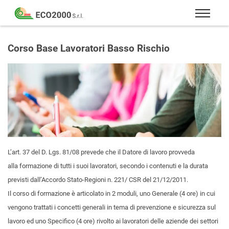
Eco
2000
Formazione
Srl
e
Corso Base Lavoratori Basso Rischio
consulenza
per
la
sicurezza
sul
lavoro
–
D.Lgs
L’art. 37 del D. Lgs. 81/08
prevede che il Datore di lavoro provveda
81/08
alla formazione di tutti i suoi lavoratori, secondo i contenuti e la durata
previsti dall’Accordo Stato-Regioni n. 221/ CSR del 21/12/2011.
Il corso di formazione è articolato in 2 moduli, uno Generale (4 ore) in cui
vengono trattati i concetti generali in tema di prevenzione e sicurezza sul
lavoro ed uno Specifico (4 ore) rivolto ai lavoratori delle aziende dei settori