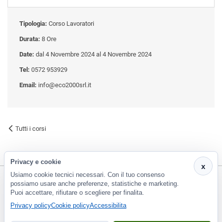
Tipologia:
Corso Lavoratori
Durata:
8 Ore
Date:
dal 4 Novembre 2024 al 4 Novembre 2024
Tel:
0572 953929
Email:
info@eco2000srl.it
Tutti i corsi
Privacy e cookie
x
Usiamo cookie tecnici necessari. Con il tuo consenso
possiamo usare anche preferenze, statistiche e marketing.
Puoi accettare, rifiutare o scegliere per finalita.
CF e P.Iva 01266420478 - REA: PT-188663 | Via Risorgimento, 548 - Monsummano Terme (PT) | 0572
Privacy policy
Cookie policy
Accessibilita
953929
info@eco2000srl.it