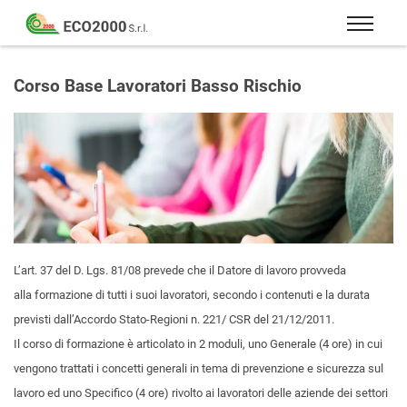
Eco
2000
Formazione
Srl
e
Corso Base Lavoratori Basso Rischio
consulenza
per
la
sicurezza
sul
lavoro
–
D.Lgs
L’art. 37 del D. Lgs. 81/08
prevede che il Datore di lavoro provveda
81/08
alla formazione di tutti i suoi lavoratori, secondo i contenuti e la durata
previsti dall’Accordo Stato-Regioni n. 221/ CSR del 21/12/2011.
Il corso di formazione è articolato in 2 moduli, uno Generale (4 ore) in cui
vengono trattati i concetti generali in tema di prevenzione e sicurezza sul
lavoro ed uno Specifico (4 ore) rivolto ai lavoratori delle aziende dei settori