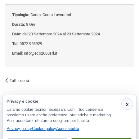
Tipologia:
Corso, Corso Lavoratori
Durata:
8 Ore
Date:
dal 23 Settembre 2024 al 23 Settembre 2024
Tel:
0572 953929
Email:
info@eco2000srl.it
Tutti i corsi
Privacy e cookie
x
Usiamo cookie tecnici necessari. Con il tuo consenso
possiamo usare anche preferenze, statistiche e marketing.
Puoi accettare, rifiutare o scegliere per finalita.
CF e P.Iva 01266420478 - REA: PT-188663 | Via Risorgimento, 548 - Monsummano Terme (PT) | 0572
Privacy policy
Cookie policy
Accessibilita
953929
info@eco2000srl.it