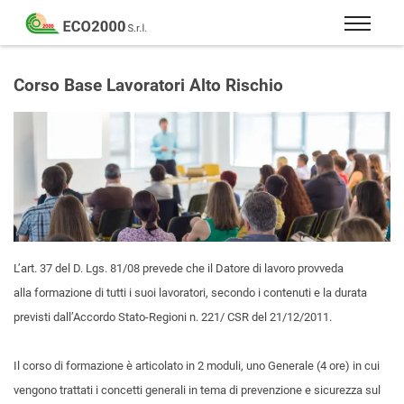
Eco
2000
Formazione
Srl
e
Corso Base Lavoratori Alto Rischio
consulenza
per
la
sicurezza
sul
lavoro
–
D.Lgs
L’art. 37 del D. Lgs. 81/08
prevede che il Datore di lavoro provveda
81/08
alla formazione di tutti i suoi lavoratori, secondo i contenuti e la durata
previsti dall’Accordo Stato-Regioni n. 221/ CSR del 21/12/2011.
Il corso di formazione è articolato in 2 moduli, uno Generale (4 ore) in cui
vengono trattati i concetti generali in tema di prevenzione e sicurezza sul