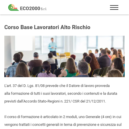
Eco
2000
Formazione
Srl
e
Corso Base Lavoratori Alto Rischio
consulenza
per
la
sicurezza
sul
lavoro
–
D.Lgs
L’art. 37 del D. Lgs. 81/08
prevede che il Datore di lavoro provveda
81/08
alla formazione di tutti i suoi lavoratori, secondo i contenuti e la durata
previsti dall’Accordo Stato-Regioni n. 221/ CSR del 21/12/2011.
Il corso di formazione è articolato in 2 moduli, uno Generale (4 ore) in cui
vengono trattati i concetti generali in tema di prevenzione e sicurezza sul