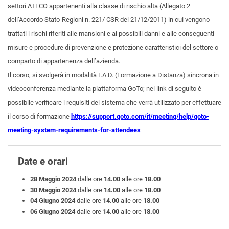
settori ATECO appartenenti alla classe di rischio alta (Allegato 2
dell’Accordo Stato-Regioni n. 221/ CSR del 21/12/2011) in cui vengono
trattati i rischi riferiti alle mansioni e ai possibili danni e alle conseguenti
misure e procedure di prevenzione e protezione caratteristici del settore o
comparto di appartenenza dell’azienda.
Il corso, si svolgerà in modalità F.A.D. (Formazione a Distanza) sincrona in
videoconferenza mediante la piattaforma GoTo; nel link di seguito è
possibile verificare i requisiti del sistema che verrà utilizzato per effettuare
il corso di formazione
https://support.goto.com/it/meeting/help/goto-
meeting-system-requirements-for-attendees
Date e orari
28 Maggio 2024
dalle ore
14.00
alle ore
18.00
30 Maggio 2024
dalle ore
14.00
alle ore
18.00
04 Giugno 2024
dalle ore
14.00
alle ore
18.00
06 Giugno 2024
dalle ore
14.00
alle ore
18.00