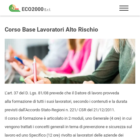
Eco
2000
Formazione
Srl
e
Corso Base Lavoratori Alto Rischio
consulenza
per
la
sicurezza
sul
lavoro
–
D.Lgs
L’art. 37 del D. Lgs. 81/08
prevede che il Datore di lavoro provveda
81/08
alla formazione di tutti i suoi lavoratori, secondo i contenuti e la durata
previsti dall’Accordo Stato-Regioni n. 221/ CSR del 21/12/2011.
Il corso di formazione è articolato in 2 moduli, uno Generale (4 ore) in cui
vengono trattati i concetti generali in tema di prevenzione e sicurezza sul
lavoro ed uno Specifico (12 ore) rivolto ai lavoratori delle aziende dei