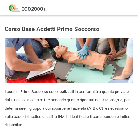
Eco
2000
Formazione
Srl
e
Corso Base Addetti Primo Soccorso
consulenza
per
la
sicurezza
sul
lavoro
–
D.Lgs
I corsi di Primo Soccorso sono realizzati in conformità a quanto previsto
81/08
dal D.Lgs. 81/08 e s.m.i. e secondo quanto riportato nel D.M. 388/03; per
determinare il gruppo a cui appartiene l’azienda (A, B o C) è necessario,
sulla base del codice di tariffa INAIL, identificare il corrispondente indice
di inabilità.