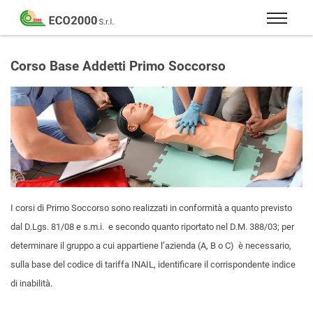
Eco
2000
Formazione
Srl
e
Corso Base Addetti Primo Soccorso
consulenza
per
la
sicurezza
sul
lavoro
–
D.Lgs
I corsi di Primo Soccorso sono realizzati in conformità a quanto previsto
81/08
dal D.Lgs. 81/08 e s.m.i. e secondo quanto riportato nel D.M. 388/03; per
determinare il gruppo a cui appartiene l’azienda (A, B o C) è necessario,
sulla base del codice di tariffa INAIL, identificare il corrispondente indice
di inabilità.