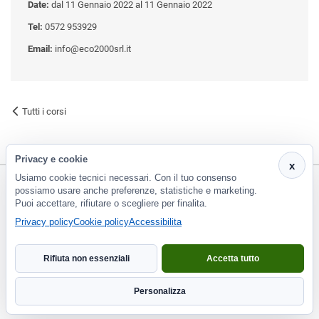
Date:
dal 11 Gennaio 2022 al 11 Gennaio 2022
Tel:
0572 953929
Email:
info@eco2000srl.it
Tutti i corsi
Privacy e cookie
x
Usiamo cookie tecnici necessari. Con il tuo consenso
possiamo usare anche preferenze, statistiche e marketing.
Puoi accettare, rifiutare o scegliere per finalita.
CF e P.Iva 01266420478 - REA: PT-188663 | Via Risorgimento, 548 - Monsummano Terme (PT) | 0572
Privacy policy
Cookie policy
Accessibilita
953929
info@eco2000srl.it
Rifiuta non essenziali
Accetta tutto
Informativa privacy
Personalizza