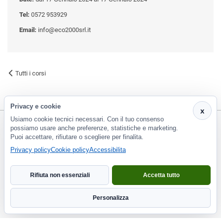
Tel:
0572 953929
Email:
info@eco2000srl.it
Tutti i corsi
Privacy e cookie
x
Usiamo cookie tecnici necessari. Con il tuo consenso
possiamo usare anche preferenze, statistiche e marketing.
Puoi accettare, rifiutare o scegliere per finalita.
CF e P.Iva 01266420478 - REA: PT-188663 | Via Risorgimento, 548 - Monsummano Terme (PT) | 0572
Privacy policy
Cookie policy
Accessibilita
953929
info@eco2000srl.it
Rifiuta non essenziali
Accetta tutto
Informativa privacy
Personalizza