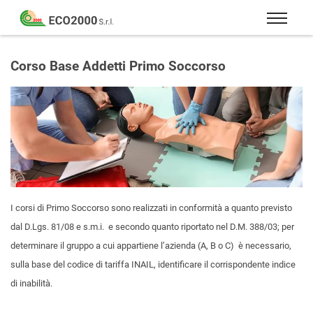
Eco
2000
Formazione
Srl
e
Corso Base Addetti Primo Soccorso
consulenza
per
la
sicurezza
sul
lavoro
–
D.Lgs
I corsi di Primo Soccorso sono realizzati in conformità a quanto previsto
81/08
dal D.Lgs. 81/08 e s.m.i. e secondo quanto riportato nel D.M. 388/03; per
determinare il gruppo a cui appartiene l’azienda (A, B o C) è necessario,
sulla base del codice di tariffa INAIL, identificare il corrispondente indice
di inabilità.