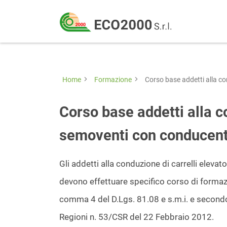
Eco
2000
Formazione
Srl
e
consulenza
Home
Formazione
Corso base addetti alla co
per
la
Corso base addetti alla co
sicurezza
semoventi con conducente
sul
lavoro
Gli addetti alla conduzione di carrelli elev
–
devono effettuare specifico corso di formaz
D.Lgs
comma 4 del D.Lgs. 81.08 e s.m.i. e secondo
81/08
Regioni n. 53/CSR del 22 Febbraio 2012.