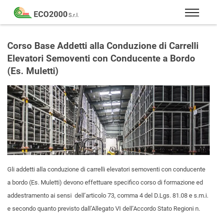
Eco
2000
Formazione
Srl
e
Corso Base Addetti alla Conduzione di Carrelli
consulenza
Elevatori Semoventi con Conducente a Bordo
per
(Es. Muletti)
la
sicurezza
sul
lavoro
–
D.Lgs
81/08
Gli addetti alla conduzione di carrelli elevatori semoventi con conducente
a bordo (Es. Muletti) devono effettuare specifico corso di formazione ed
addestramento ai sensi dell’articolo 73, comma 4 del D.Lgs. 81.08 e s.m.i.
e secondo quanto previsto dall’Allegato VI dell’Accordo Stato Regioni n.