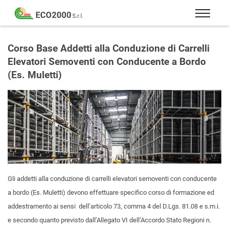
Eco
2000
Formazione
Srl
e
Corso Base Addetti alla Conduzione di Carrelli
consulenza
Elevatori Semoventi con Conducente a Bordo
per
(Es. Muletti)
la
sicurezza
sul
lavoro
–
D.Lgs
81/08
Gli addetti alla conduzione di carrelli elevatori semoventi con conducente
a bordo (Es. Muletti) devono effettuare specifico corso di formazione ed
addestramento ai sensi dell’articolo 73, comma 4 del D.Lgs. 81.08 e s.m.i.
e secondo quanto previsto dall’Allegato VI dell’Accordo Stato Regioni n.