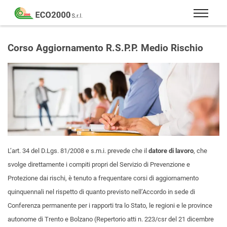
Eco
2000
Formazione
Srl
e
Corso Aggiornamento R.S.P.P. Medio Rischio
consulenza
per
la
sicurezza
sul
lavoro
–
D.Lgs
L’art. 34 del D.Lgs. 81/2008 e s.m.i. prevede che il
datore di lavoro
, che
81/08
svolge direttamente i compiti propri del Servizio di Prevenzione e
Protezione dai rischi, è tenuto a frequentare corsi di aggiornamento
quinquennali nel rispetto di quanto previsto nell’Accordo in sede di
Conferenza permanente per i rapporti tra lo Stato, le regioni e le province
autonome di Trento e Bolzano (Repertorio atti n. 223/csr del 21 dicembre