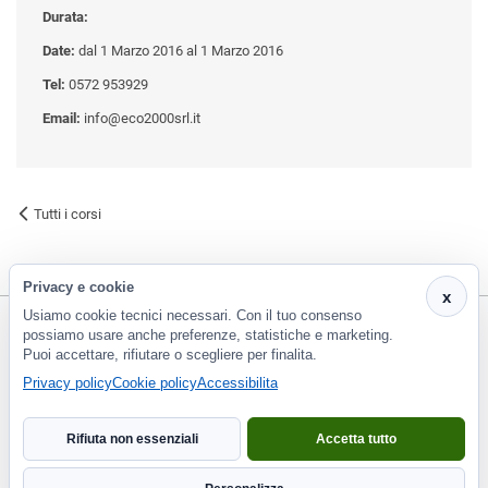
Durata:
Date:
dal 1 Marzo 2016 al 1 Marzo 2016
Tel:
0572 953929
Email:
info@eco2000srl.it
Tutti i corsi
Privacy e cookie
x
Usiamo cookie tecnici necessari. Con il tuo consenso
possiamo usare anche preferenze, statistiche e marketing.
Puoi accettare, rifiutare o scegliere per finalita.
CF e P.Iva 01266420478 - REA: PT-188663 | Via Risorgimento, 548 - Monsummano Terme (PT) | 0572
Privacy policy
Cookie policy
Accessibilita
953929
info@eco2000srl.it
Rifiuta non essenziali
Accetta tutto
Informativa privacy