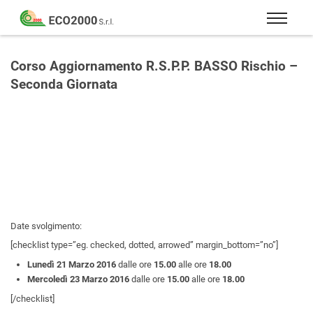
Eco
2000
Formazione
Srl
e
Corso Aggiornamento R.S.P.P. BASSO Rischio –
consulenza
Seconda Giornata
per
la
sicurezza
sul
lavoro
–
D.Lgs
81/08
Date svolgimento:
[checklist type=”eg. checked, dotted, arrowed” margin_bottom=”no”]
Lunedì 21 Marzo 2016
dalle ore
15.00
alle ore
18.00
Mercoledì 23 Marzo 2016
dalle ore
15.00
alle ore
18.00
[/checklist]