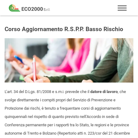
Eco
2000
Formazione
Srl
e
Corso Aggiornamento R.S.P.P. Basso Rischio
consulenza
per
la
sicurezza
sul
lavoro
–
D.Lgs
L’art. 34 del D.Lgs. 81/2008 e s.m.i. prevede che il
datore di lavoro
, che
81/08
svolge direttamente i compiti propri del Servizio di Prevenzione e
Protezione dai rischi, è tenuto a frequentare corsi di aggiornamento
quinquennali nel rispetto di quanto previsto nell’Accordo in sede di
Conferenza permanente per i rapporti tra lo Stato, le regioni e le province
autonome di Trento e Bolzano (Repertorio atti n. 223/csr del 21 dicembre