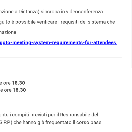
rmazione a Distanza) sincrona in videoconferenza
uito è possibile verificare i requisiti del sistema che
rmazione
p/goto-meeting-system-requirements-for-attendees
le ore
18.30
le ore
18.30
te i compiti previsti per il Responsabile del
S.P.P.) che hanno già frequentato il corso base