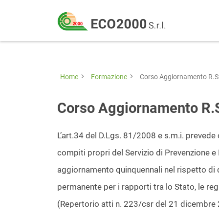
Eco
2000
Formazione
Srl
e
consulenza
Home
Formazione
Corso Aggiornamento R.S.
per
la
Corso Aggiornamento R.S
sicurezza
sul
L’art.34 del D.Lgs. 81/2008 e s.m.i. prevede 
lavoro
compiti propri del Servizio di Prevenzione e 
–
aggiornamento quinquennali nel rispetto di 
D.Lgs
permanente per i rapporti tra lo Stato, le r
81/08
(Repertorio atti n. 223/csr del 21 dicembre