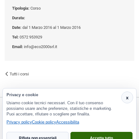
Tipologia:
Corso
Durata:
Date:
dal 1 Marzo 2016 al 1 Marzo 2016
Tel:
0572 953929
Email:
info@eco2000srl.it
Tutti i corsi
Privacy e cookie
x
Usiamo cookie tecnici necessari. Con il tuo consenso
possiamo usare anche preferenze, statistiche e marketing.
Puoi accettare, rifiutare o scegliere per finalita.
CF e P.Iva 01266420478 - REA: PT-188663 | Via Risorgimento, 548 - Monsummano Terme (PT) | 0572
Privacy policy
Cookie policy
Accessibilita
953929
info@eco2000srl.it
Rifiuta non essenziali
Accetta tutto