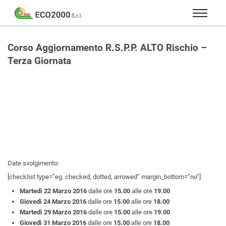
Eco
2000
Formazione
Srl
e
Corso Aggiornamento R.S.P.P. ALTO Rischio –
consulenza
Terza Giornata
per
la
sicurezza
sul
lavoro
–
D.Lgs
81/08
Date svolgimento:
[checklist type=”eg. checked, dotted, arrowed” margin_bottom=”no”]
Martedì 22 Marzo 2016
dalle ore
15.00
alle ore
19.00
Giovedì 24 Marzo 2016
dalle ore
15.00
alle ore
18.00
Martedì 29 Marzo 2016
dalle ore
15.00
alle ore
19.00
Giovedì 31 Marzo 2016
dalle ore
15.00
alle ore
18.00