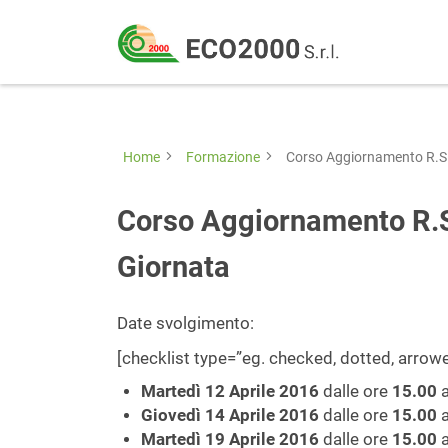
Eco
2000
Formazione
Srl
e
consulenza
Home
Formazione
Corso Aggiornamento R.S.
per
la
Corso Aggiornamento R.S
sicurezza
Giornata
sul
lavoro
Date svolgimento:
–
[checklist type=”eg. checked, dotted, arro
D.Lgs
Martedì 12 Aprile 2016
dalle ore
15.00
a
81/08
Giovedì 14 Aprile 2016
dalle ore
15.00
a
Martedì 19 Aprile 2016
dalle ore
15.00
a