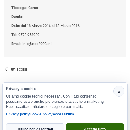
Tipologia:
Corso
Durata:
Date:
dal 18 Marzo 2016 al 18 Marzo 2016
Tel:
0572 953929
Email:
info@eco2000srl.it
Tutti i corsi
Privacy e cookie
x
Usiamo cookie tecnici necessari. Con il tuo consenso
possiamo usare anche preferenze, statistiche e marketing.
Puoi accettare, rifiutare o scegliere per finalita.
CF e P.Iva 01266420478 - REA: PT-188663 | Via Risorgimento, 548 - Monsummano Terme (PT) | 0572
Privacy policy
Cookie policy
Accessibilita
953929
info@eco2000srl.it
Rifiuta non essenziali
Accetta tutto