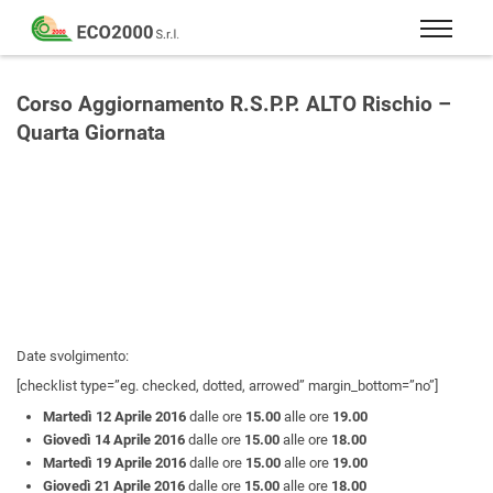
Eco
2000
Formazione
Srl
e
Corso Aggiornamento R.S.P.P. ALTO Rischio –
consulenza
Quarta Giornata
per
la
sicurezza
sul
lavoro
–
D.Lgs
81/08
Date svolgimento:
[checklist type=”eg. checked, dotted, arrowed” margin_bottom=”no”]
Martedì 12 Aprile 2016
dalle ore
15.00
alle ore
19.00
Giovedì 14 Aprile 2016
dalle ore
15.00
alle ore
18.00
Martedì 19 Aprile 2016
dalle ore
15.00
alle ore
19.00
Giovedì 21 Aprile 2016
dalle ore
15.00
alle ore
18.00