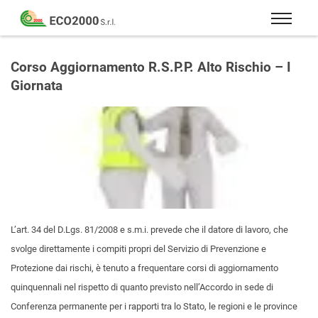
Eco
2000
Formazione
Srl
e
Corso Aggiornamento R.S.P.P. Alto Rischio – I
consulenza
Giornata
per
la
sicurezza
sul
lavoro
–
D.Lgs
81/08
L’art. 34 del D.Lgs. 81/2008 e s.m.i. prevede che il datore di lavoro, che
svolge direttamente i compiti propri del Servizio di Prevenzione e
Protezione dai rischi, è tenuto a frequentare corsi di aggiornamento
quinquennali nel rispetto di quanto previsto nell’Accordo in sede di
Conferenza permanente per i rapporti tra lo Stato, le regioni e le province