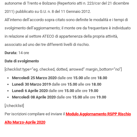
autonome di Trento e Bolzano (Repertorio atti n. 223/csr del 21 dicembre
2011) pubblicato su G.U. n. 8 del 11 Gennaio 2012.
All’interno dell’accordo sopra citato sono definite le modalità e i tempi di
svolgimento dell’aggiornamento; il monte ore da frequentare è individuato
in relazione al settore ATECO di appartenenza della propria attività,
associato ad uno dei tre differenti livelli di rischio.
Durata:
14 ore
Date di svolgimento
[checklist type=”eg. checked, dotted, arrowed” margin_bottom=”no”]
Mercoledì 25 Marzo 2020
dalle ore
15.00
alle ore
18.00
Lunedì 30 Marzo 2019
dalle ore
15.00
alle ore
18.00
Lunedì 6 Aprile 2020
dalle ore
15.00
alle ore
19.00
Mercoledì 08 Aprile 2020
dalle ore
15.00
alle ore
19.00
[/checklist]
Per iscrizioni compilare ed inviare il
Modulo Aggiornamento RSPP Rischio
Alto Marzo-Aprile 2020