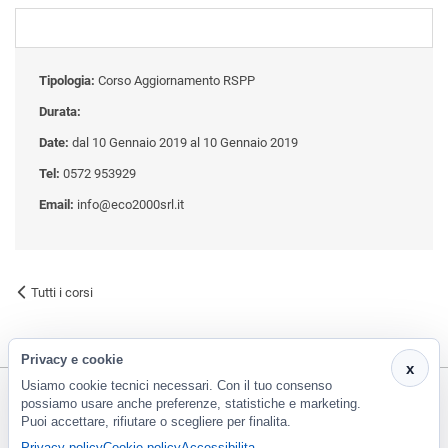
Tipologia:
Corso Aggiornamento RSPP
Durata:
Date:
dal 10 Gennaio 2019 al 10 Gennaio 2019
Tel:
0572 953929
Email:
info@eco2000srl.it
Tutti i corsi
Privacy e cookie
x
Usiamo cookie tecnici necessari. Con il tuo consenso
possiamo usare anche preferenze, statistiche e marketing.
Puoi accettare, rifiutare o scegliere per finalita.
CF e P.Iva 01266420478 - REA: PT-188663 | Via Risorgimento, 548 - Monsummano Terme (PT) | 0572
Privacy policy
Cookie policy
Accessibilita
953929