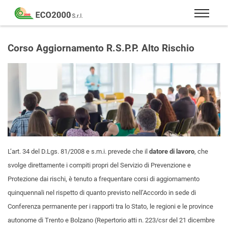
Eco
2000
Formazione
Srl
e
Corso Aggiornamento R.S.P.P. Alto Rischio
consulenza
per
la
sicurezza
sul
lavoro
–
D.Lgs
L’art. 34 del D.Lgs. 81/2008 e s.m.i. prevede che il
datore di lavoro
, che
81/08
svolge direttamente i compiti propri del Servizio di Prevenzione e
Protezione dai rischi, è tenuto a frequentare corsi di aggiornamento
quinquennali nel rispetto di quanto previsto nell’Accordo in sede di
Conferenza permanente per i rapporti tra lo Stato, le regioni e le province
autonome di Trento e Bolzano (Repertorio atti n. 223/csr del 21 dicembre