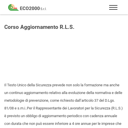
Eco
2000
Formazione
Srl
e
Corso Aggiornamento R.L.S.
consulenza
per
la
sicurezza
sul
lavoro
–
D.Lgs
Il Testo Unico della Sicurezza prevede non solo la formazione ma anche
81/08
un continuo aggiornamento relativo alla evoluzione della normativa e delle
metodologie di prevenzione, come richiesto dall’articolo 37 del D.Lgs.
81/08 e s.m.i..Per il Rappresentante dei Lavoratori per la Sicurezza (R.L.S.)
è previsto un obbligo di aggiornamento periodico con cadenza annuale
con durata che non può essere inferiore a 4 ore annue per le imprese che