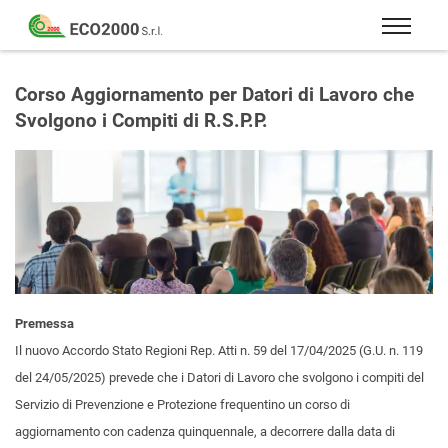
Eco
2000
Formazione
Srl
e
Corso Aggiornamento per Datori di Lavoro che
consulenza
Svolgono i Compiti di R.S.P.P.
per
la
sicurezza
sul
lavoro
–
D.Lgs
81/08
Premessa
Il nuovo Accordo Stato Regioni Rep. Atti n. 59 del 17/04/2025 (G.U. n. 119
del 24/05/2025) prevede che i Datori di Lavoro che svolgono i compiti del
Servizio di Prevenzione e Protezione frequentino un corso di
aggiornamento con cadenza quinquennale, a decorrere dalla data di