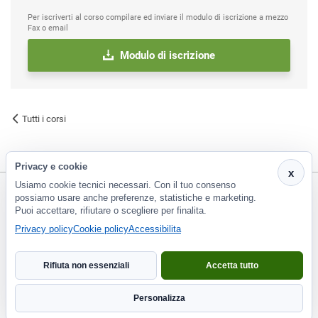
Per iscriverti al corso compilare ed inviare il modulo di iscrizione a mezzo
Fax o email
Modulo di iscrizione
Tutti i corsi
Privacy e cookie
x
Usiamo cookie tecnici necessari. Con il tuo consenso
possiamo usare anche preferenze, statistiche e marketing.
Puoi accettare, rifiutare o scegliere per finalita.
CF e P.Iva 01266420478 - REA: PT-188663 | Via Risorgimento, 548 - Monsummano Terme (PT) | 0572
Privacy policy
Cookie policy
Accessibilita
953929
info@eco2000srl.it
Rifiuta non essenziali
Accetta tutto
Informativa privacy
Personalizza