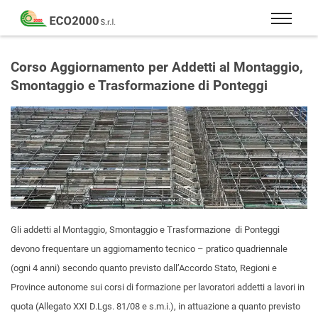
Eco
2000
Formazione
Srl
e
Corso Aggiornamento per Addetti al Montaggio,
consulenza
Smontaggio e Trasformazione di Ponteggi
per
la
sicurezza
sul
lavoro
–
D.Lgs
81/08
Gli addetti al Montaggio, Smontaggio e Trasformazione di Ponteggi
devono frequentare un aggiornamento tecnico – pratico quadriennale
(ogni 4 anni) secondo quanto previsto dall’Accordo Stato, Regioni e
Province autonome sui corsi di formazione per lavoratori addetti a lavori in
quota (Allegato XXI D.Lgs. 81/08 e s.m.i.), in attuazione a quanto previsto