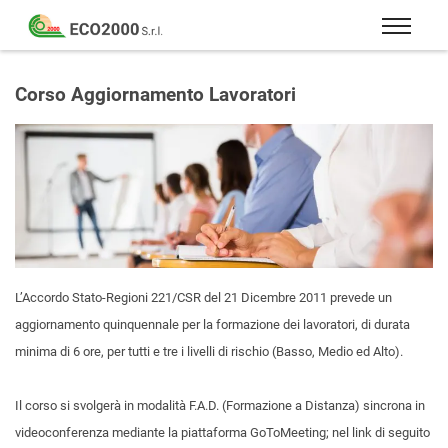
Eco
2000
Formazione
Srl
e
Corso Aggiornamento Lavoratori
consulenza
per
la
sicurezza
sul
lavoro
–
D.Lgs
L’Accordo Stato-Regioni 221/CSR del 21 Dicembre 2011 prevede un
81/08
aggiornamento quinquennale per la formazione dei lavoratori, di durata
minima di 6 ore, per tutti e tre i livelli di rischio (Basso, Medio ed Alto).
Il corso si svolgerà in modalità F.A.D. (Formazione a Distanza) sincrona in
videoconferenza mediante la piattaforma GoToMeeting; nel link di seguito