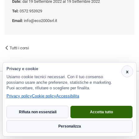
Date:
dal 19 Settembre 2022 al 19 Settembre 2022
Tel:
0572 953929
Email:
info@eco2000srl.it
Tutti i corsi
Privacy e cookie
x
Usiamo cookie tecnici necessari. Con il tuo consenso
possiamo usare anche preferenze, statistiche e marketing.
Puoi accettare, rifiutare o scegliere per finalita.
CF e P.Iva 01266420478 - REA: PT-188663 | Via Risorgimento, 548 - Monsummano Terme (PT) | 0572
Privacy policy
Cookie policy
Accessibilita
953929
info@eco2000srl.it
Rifiuta non essenziali
Accetta tutto
Informativa privacy
Personalizza