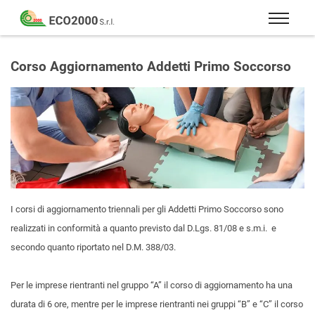
Eco
2000
Formazione
Srl
e
Corso Aggiornamento Addetti Primo Soccorso
consulenza
per
la
sicurezza
sul
lavoro
–
D.Lgs
I corsi di aggiornamento triennali per gli Addetti Primo Soccorso sono
81/08
realizzati in conformità a quanto previsto dal D.Lgs. 81/08 e s.m.i. e
secondo quanto riportato nel D.M. 388/03.
Per le imprese rientranti nel gruppo “A” il corso di aggiornamento ha una
durata di 6 ore, mentre per le imprese rientranti nei gruppi “B” e “C” il corso