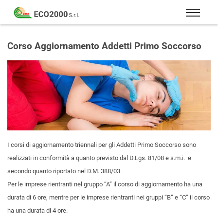
Eco
2000
Formazione
Srl
e
Corso Aggiornamento Addetti Primo Soccorso
consulenza
per
la
sicurezza
sul
lavoro
–
D.Lgs
I corsi di aggiornamento triennali per gli Addetti Primo Soccorso sono
81/08
realizzati in conformità a quanto previsto dal D.Lgs. 81/08 e s.m.i. e
secondo quanto riportato nel D.M. 388/03.
Per le imprese rientranti nel gruppo “A” il corso di aggiornamento ha una
durata di 6 ore, mentre per le imprese rientranti nei gruppi “B” e “C” il corso
ha una durata di 4 ore.