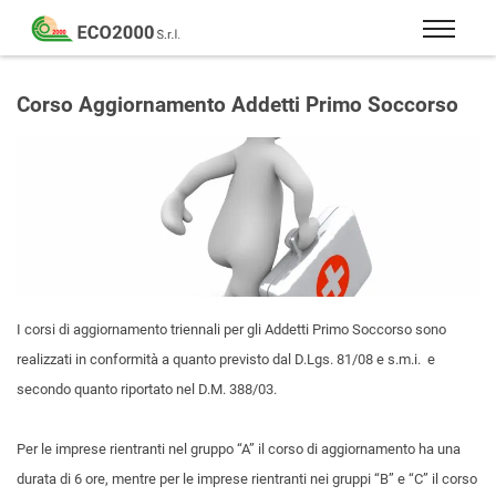
Eco
2000
Formazione
Srl
e
Corso Aggiornamento Addetti Primo Soccorso
consulenza
per
la
sicurezza
sul
lavoro
–
D.Lgs
I corsi di aggiornamento triennali per gli Addetti Primo Soccorso sono
81/08
realizzati in conformità a quanto previsto dal D.Lgs. 81/08 e s.m.i. e
secondo quanto riportato nel D.M. 388/03.
Per le imprese rientranti nel gruppo “A” il corso di aggiornamento ha una
durata di 6 ore, mentre per le imprese rientranti nei gruppi “B” e “C” il corso