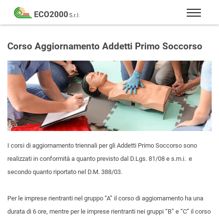
Eco
2000
Formazione
Srl
e
Corso Aggiornamento Addetti Primo Soccorso
consulenza
per
la
sicurezza
sul
lavoro
–
D.Lgs
I corsi di aggiornamento triennali per gli Addetti Primo Soccorso sono
81/08
realizzati in conformità a quanto previsto dal D.Lgs. 81/08 e s.m.i. e
secondo quanto riportato nel D.M. 388/03.
Per le imprese rientranti nel gruppo “A” il corso di aggiornamento ha una
durata di 6 ore, mentre per le imprese rientranti nei gruppi “B” e “C” il corso