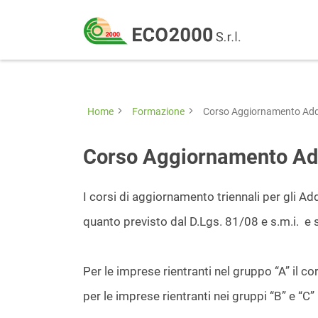
Eco
2000
Formazione
Srl
e
consulenza
Home
Formazione
Corso Aggiornamento Add
per
la
Corso Aggiornamento Ad
sicurezza
sul
I corsi di aggiornamento triennali per gli A
lavoro
quanto previsto dal D.Lgs. 81/08 e s.m.i. e
–
D.Lgs
Per le imprese rientranti nel gruppo “A” il 
81/08
per le imprese rientranti nei gruppi “B” e “C”