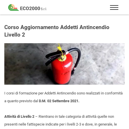
Eco
2000
Formazione
Srl
e
Corso Aggiornamento Addetti Antincendio
consulenza
Livello 2
per
la
sicurezza
sul
lavoro
–
D.Lgs
81/08
I corsi di formazione per Addetti Antincendio sono realizzati in conformità
a quanto previsto dal
D.M. 02 Settembre 2021.
Attività di Livello 2
– Rientrano in tale categoria di attività quelle non
presenti nelle fattispecie indicate per i livelli 2-3 e dove, in generale, le