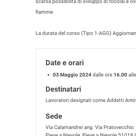
scarsa possibilità di sviluppo di focolai e 
fiamme.
La durata del corso (Tipo 1-AGG) Aggiorname
Date e orari
03 Maggio 2024
dalle ore
16.00
all
Destinatari
Lavoratori designati come Addetti Anti
Sede
Via Calamandrei ang. Via Pratovecchio
Pieve a Nievole
,
Pieve a Nievole
51018