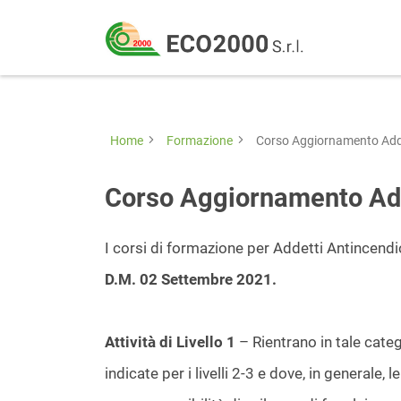
Eco
2000
Formazione
Srl
e
consulenza
Home
Formazione
Corso Aggiornamento Addet
per
la
Corso Aggiornamento Adde
sicurezza
sul
I corsi di formazione per Addetti Antincendi
lavoro
D.M. 02 Settembre 2021.
–
D.Lgs
Attività di Livello 1
– Rientrano in tale catego
81/08
indicate per i livelli 2-3 e dove, in generale,