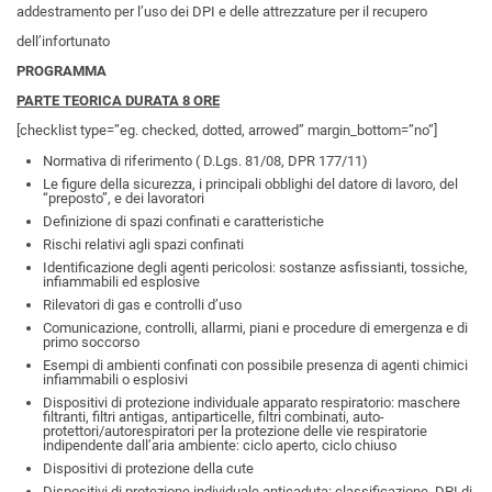
addestramento per l’uso dei DPI e delle attrezzature per il recupero
dell’infortunato
PROGRAMMA
PARTE TEORICA DURATA 8 ORE
[checklist type=”eg. checked, dotted, arrowed” margin_bottom=”no”]
Normativa di riferimento ( D.Lgs. 81/08, DPR 177/11)
Le figure della sicurezza, i principali obblighi del datore di lavoro, del
“preposto”, e dei lavoratori
Definizione di spazi confinati e caratteristiche
Rischi relativi agli spazi confinati
Identificazione degli agenti pericolosi: sostanze asfissianti, tossiche,
infiammabili ed esplosive
Rilevatori di gas e controlli d’uso
Comunicazione, controlli, allarmi, piani e procedure di emergenza e di
primo soccorso
Esempi di ambienti confinati con possibile presenza di agenti chimici
infiammabili o esplosivi
Dispositivi di protezione individuale apparato respiratorio: maschere
filtranti, filtri antigas, antiparticelle, filtri combinati, auto-
protettori/autorespiratori per la protezione delle vie respiratorie
indipendente dall’aria ambiente: ciclo aperto, ciclo chiuso
Dispositivi di protezione della cute
Dispositivi di protezione individuale anticaduta: classificazione, DPI di