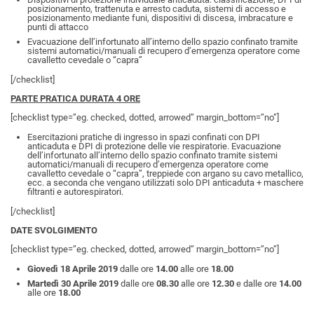
posizionamento, trattenuta e arresto caduta, sistemi di accesso e
posizionamento mediante funi, dispositivi di discesa, imbracature e
punti di attacco
Evacuazione dell’infortunato all’interno dello spazio confinato tramite
sistemi automatici/manuali di recupero d’emergenza operatore come
cavalletto cevedale o “capra”
[/checklist]
PARTE PRATICA DURATA 4 ORE
[checklist type=”eg. checked, dotted, arrowed” margin_bottom=”no”]
Esercitazioni pratiche di ingresso in spazi confinati con DPI
anticaduta e DPI di protezione delle vie respiratorie. Evacuazione
dell’infortunato all’interno dello spazio confinato tramite sistemi
automatici/manuali di recupero d’emergenza operatore come
cavalletto cevedale o “capra”, treppiede con argano su cavo metallico,
ecc. a seconda che vengano utilizzati solo DPI anticaduta + maschere
filtranti e autorespiratori.
[/checklist]
DATE SVOLGIMENTO
[checklist type=”eg. checked, dotted, arrowed” margin_bottom=”no”]
Giovedì 18 Aprile 2019
dalle ore
14.00
alle ore
18.00
Martedì 30 Aprile 2019
dalle ore
08.30
alle ore
12.30
e dalle ore
14.00
alle ore
18.00