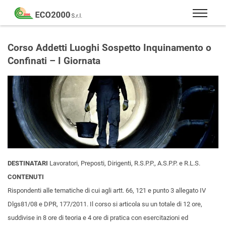
Eco
2000
Formazione
Srl
e
Corso Addetti Luoghi Sospetto Inquinamento o
consulenza
Confinati – I Giornata
per
la
sicurezza
sul
lavoro
–
D.Lgs
81/08
DESTINATARI
Lavoratori, Preposti, Dirigenti, R.S.P.P., A.S.P.P. e R.L.S.
CONTENUTI
Rispondenti alle tematiche di cui agli artt. 66, 121 e punto 3 allegato IV
Dlgs81/08 e DPR, 177/2011. Il corso si articola su un totale di 12 ore,
suddivise in 8 ore di teoria e 4 ore di pratica con esercitazioni ed