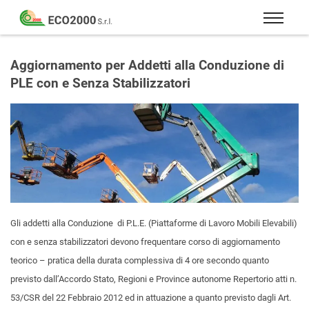
Eco
2000
Formazione
Srl
e
Aggiornamento per Addetti alla Conduzione di
consulenza
PLE con e Senza Stabilizzatori
per
la
sicurezza
sul
lavoro
–
D.Lgs
81/08
Gli addetti alla Conduzione di P.L.E. (Piattaforme di Lavoro Mobili Elevabili)
con e senza stabilizzatori devono frequentare corso di aggiornamento
teorico – pratica della durata complessiva di 4 ore secondo quanto
previsto dall’Accordo Stato, Regioni e Province autonome Repertorio atti n.
53/CSR del 22 Febbraio 2012 ed in attuazione a quanto previsto dagli Art.