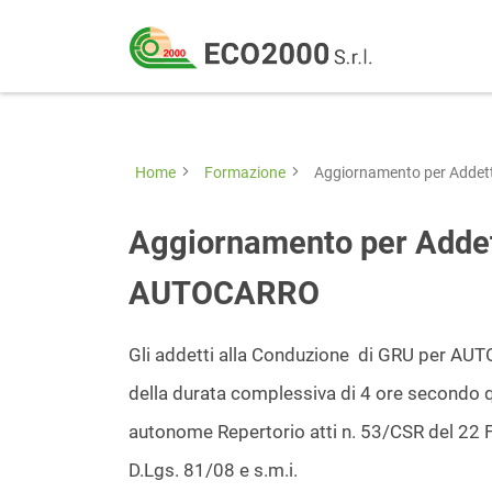
Eco
2000
Formazione
Srl
e
consulenza
Home
Formazione
Aggiornamento per Addet
per
la
Aggiornamento per Addet
sicurezza
AUTOCARRO
sul
lavoro
Gli addetti alla Conduzione di GRU per A
–
della durata complessiva di 4 ore secondo q
D.Lgs
autonome Repertorio atti n. 53/CSR del 22 F
81/08
D.Lgs. 81/08 e s.m.i.