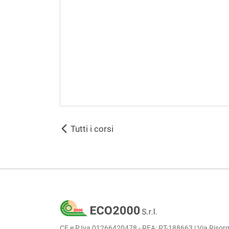
Tutti i corsi
CF e P.Iva 01266420478 - REA: PT-188663 | Via Risorg