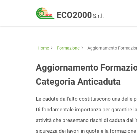
Eco
2000
Formazione
Srl
e
consulenza
Home
Formazione
Aggiornamento Formazione
per
la
Aggiornamento Formazion
sicurezza
Categoria Anticaduta
sul
lavoro
Le cadute dall’alto costituiscono una delle pri
–
Di fondamentale importanza per garantire la
D.Lgs
attività che presentano rischi di caduta dall
81/08
sicurezza dei lavori in quota e la formazione 