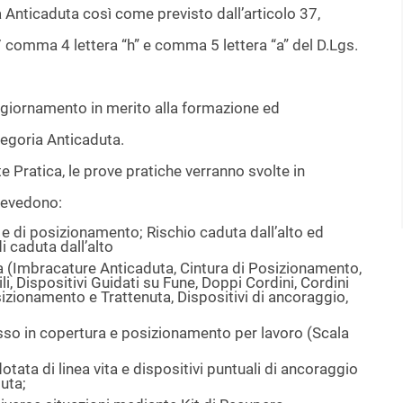
ia Anticaduta così come previsto dall’articolo 37,
 comma 4 lettera “h” e comma 5 lettera “a” del D.Lgs.
ggiornamento in merito alla formazione ed
egoria Anticaduta.
te Pratica, le prove pratiche verranno svolte in
revedono:
a e di posizionamento; Rischio caduta dall’alto ed
i caduta dall’alto
duta (Imbracature Anticaduta, Cintura di Posizionamento,
ili, Dispositivi Guidati su Fune, Doppi Cordini, Cordini
sizionamento e Trattenuta, Dispositivi di ancoraggio,
esso in copertura e posizionamento per lavoro (Scala
otata di linea vita e dispositivi puntuali di ancoraggio
uta;