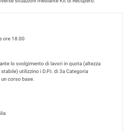
iverse situazioni mediante Kit di Recupero.
le ore 18.00
ante lo svolgimento di lavori in quota (altezza
abile) utilizzino i D.P.I. di 3
a
Categoria
 un corso base.
alia