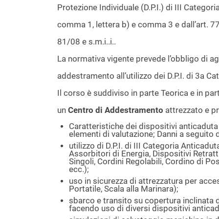
Protezione Individuale (D.P.I.) di III Categor
comma 1, lettera b) e comma 3 e dall’art. 77
81/08 e s.m.i..i..
La normativa vigente prevede l’obbligo di a
addestramento all’utilizzo dei D.P.I. di 3
a
Cat
Il corso è suddiviso in parte Teorica e in par
un
Centro di Addestramento
attrezzato e p
Caratteristiche dei dispositivi anticadut
elementi di valutazione; Danni a seguito d
utilizzo di D.P.I. di III Categoria Antica
Assorbitori di Energia, Dispositivi Retratt
Singoli, Cordini Regolabili, Cordino di Po
ecc.);
uso in sicurezza di attrezzatura per acc
Portatile, Scala alla Marinara);
sbarco e transito su copertura inclinata d
facendo uso di diversi dispositivi anticad