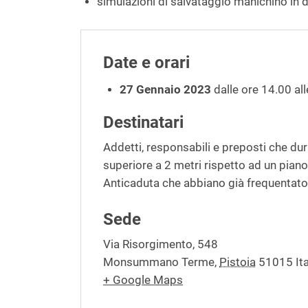
simulazioni di salvataggio manichino in d
Date e orari
27 Gennaio 2023
dalle ore 14.00 al
Destinatari
Addetti, responsabili e preposti che dur
superiore a 2 metri rispetto ad un piano st
Anticaduta che abbiano già frequentato
Sede
Via Risorgimento, 548
Monsummano Terme
,
Pistoia
51015
It
+ Google Maps