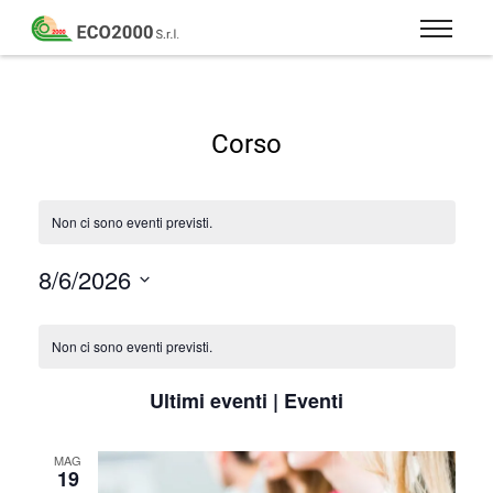
Eco
2000
Formazione
Srl
e
consulenza
Corso
per
la
sicurezza
Non ci sono eventi previsti.
sul
lavoro
8/6/2026
–
Seleziona
D.Lgs
la
Calendario
81/08
data.
di
Non ci sono eventi previsti.
Eventi
Ultimi eventi | Eventi
MAG
19