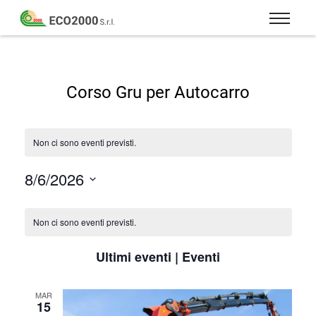
Eco
2000
Formazione
Srl
e
consulenza
Corso Gru per Autocarro
per
la
sicurezza
Non ci sono eventi previsti.
sul
lavoro
8/6/2026
–
Seleziona
D.Lgs
la
Calendario
81/08
data.
di
Non ci sono eventi previsti.
Eventi
Ultimi eventi | Eventi
MAR
15