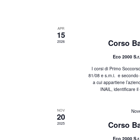
Calendario
di
Eventi
APR
15
Corso Ba
2026
Eco 2000 S.r.
I corsi di Primo Soccorso
81/08 e s.m.i. e secondo 
a cui appartiene l’azien
INAIL, identificare i
NOV
Nov
20
Corso Ba
2025
Eco 2000 S.r.