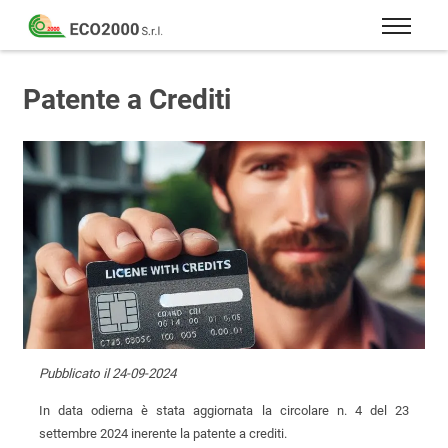
Eco
2000
Formazione
Srl
e
Patente a Crediti
consulenza
per
la
sicurezza
sul
lavoro
–
D.Lgs
81/08
Pubblicato il 24-09-2024
In data odierna è stata aggiornata la circolare n. 4 del 23
settembre 2024 inerente la patente a crediti.