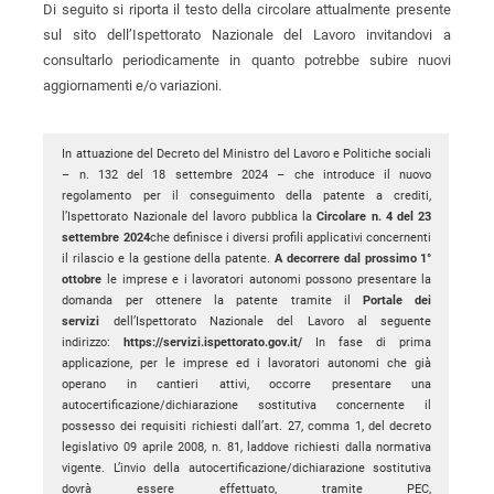
Di seguito si riporta il testo della circolare attualmente presente
sul sito dell’Ispettorato Nazionale del Lavoro invitandovi a
consultarlo periodicamente in quanto potrebbe subire nuovi
aggiornamenti e/o variazioni.
In attuazione del Decreto del Ministro del Lavoro e Politiche sociali
– n. 132 del 18 settembre 2024 – che introduce il nuovo
regolamento per il conseguimento della patente a crediti,
l’Ispettorato Nazionale del lavoro pubblica la
Circolare n. 4 del 23
settembre 2024
che definisce i diversi profili applicativi concernenti
il rilascio e la gestione della patente.
A decorrere dal prossimo 1°
ottobre
le imprese e i lavoratori autonomi possono presentare la
domanda per ottenere la patente tramite il
Portale dei
servizi
dell’Ispettorato Nazionale del Lavoro al seguente
indirizzo:
https://servizi.ispettorato.gov.it/
In fase di prima
applicazione, per le imprese ed i lavoratori autonomi che già
operano in cantieri attivi, occorre presentare una
autocertificazione/dichiarazione sostitutiva concernente il
possesso dei requisiti richiesti dall’art. 27, comma 1, del decreto
legislativo 09 aprile 2008, n. 81, laddove richiesti dalla normativa
vigente. L’invio della autocertificazione/dichiarazione sostitutiva
dovrà essere effettuato, tramite PEC,