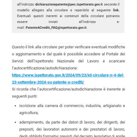
all’indirizzo
dichiarazionepatente@pec.ispettorato.gov.it
secondo il
modello allegato alla circolare e reperibile al seguente
link.
Eventuali quesiti inerenti ai contenuti della circolare potranno
essere inviati all’indirizzo e-
mail:
PatenteACrediti_FAQ@ispettorato.gov.it
.
Questo il link alla circolare per poter verificare eventuali modifiche
o aggiornamento e dal quale è possibile accedere al Portale dei
Servizi dell’Ispettorato Nazionale del Lavoro e scaricare
l’autocertificazione/autodichiarazione:
https://www.ispettorato.gov.it/2024/09/23/inl-circolare-n-4-del-
23-settembre-2024-su-patente-a-crediti/
Si ricorda che l’autocertificazione/autodichiarazione è inerente ai
seguenti punti:
iscrizione alla camera di commercio, industria, artigianato e
agricoltura;
adempimento, da parte dei datori di lavoro, dei dirigenti, dei
preposti, dei lavoratori autonomi e dei prestatori di lavoro,
degli obblighi formativi previsti dal decreto legislativo 9 aprile